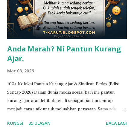
lemah otot dan INSOMNIA. 4. Inginkan wajah kekal
muda? Jika begitu, jangan ragu untuk lebih kerap
menghisap zakar. Dengan memegang zakar, lebih daripada
30 otot w...
Anda Marah? Ni Pantun Kurang
Ajar.
Mac 03, 2026
100+ Koleksi Pantun Kurang Ajar & Sindiran Pedas (Edisi
Sentap 2026) Dalam dunia media sosial hari ini, pantun
kurang ajar atau lebih dikenali sebagai pantun sentap
menjadi cara unik untuk meluahkan perasaan. Sama ada
untuk menyindir kawan yang 'lupa diri' atau membalas kata-
KONGSI
35 ULASAN
BACA LAGI
kata musuh, penggunaan pantun melayu yang berbisa tetap
mempunyai seninya yang tersendiri. Koleksi di bawah