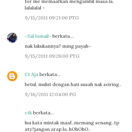
for me memaafkan mengambil masa la.
lalalalal ~
9/15/2011 09:21:00 PTG
~Sal Ismail~
berkata…
nak lakukannya? mmg payah~
9/15/2011 09:26:00 PTG
Ct Aja
berkata…
betul, mulut dengan hati susah nak seiring..
9/16/2011 12:04:00 PG
ctk
berkata…
lua kata mintak maaf..memang senang..tp
aty?jangan arap la..hOhOhO..