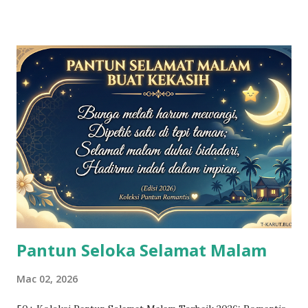
dihimpunkan khas untuk anda yang mencari idea kapsyen
TikTok, status WhatsApp, atau sekadar hiburan santai.
Ingat, pantun ini hanyalah sekadar gurauan kasar dan tidak
bermaksud untuk menghina sesiapa secara melampau.
Koleksi Pantun Kurang Ajar Klasik Pantun-pantun di bawah
merupakan koleksi asal yang popular sejak 2014,
membuktikan bahawa seni sindiran ini tidak ditelan zaman.
Jalan jalan naik basikal, Naik basikal di waktu malam, Ada
otak ada akal, Jangan disimpan menjadi pekasam. Pekasam
buru...
Pantun Seloka Selamat Malam
Mac 02, 2026