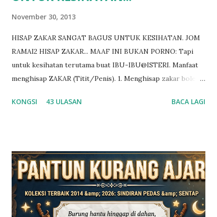
November 30, 2013
HISAP ZAKAR SANGAT BAGUS UNTUK KESIHATAN. JOM
RAMAI2 HISAP ZAKAR... MAAF INI BUKAN PORNO: Tapi
untuk kesihatan terutama buat IBU-IBU@ISTERI. Manfaat
menghisap ZAKAR (Titit/Penis). 1. Menghisap zakar boleh
menjaga keseimbangan Sistem KARDIOVASKULAR. Ketika
KONGSI
43 ULASAN
BACA LAGI
Anda menghisap zakar pasangan dalam waktu yang lama,
Degupan Jatung boleh meningkat hingga 110 per minit. Ini
boleh menjadi latihan yang bagus untuk kesihatan Jantung.
2. Menghisap zakar pun boleh membuat Berat Badan Anda
tetap stabil atau bahkan Berkurang. Hal ini disebabkan,
menghisap zakar selama 5 minit dapat membakar 12
KALORI. 3. Menghisap zakar juga dapat Mencegah
Penghasilan Hormon STRESS, GLUKOKORTIKOID.
Hormon inilah yang menyebabkan Tekanan Darah Tinggi,